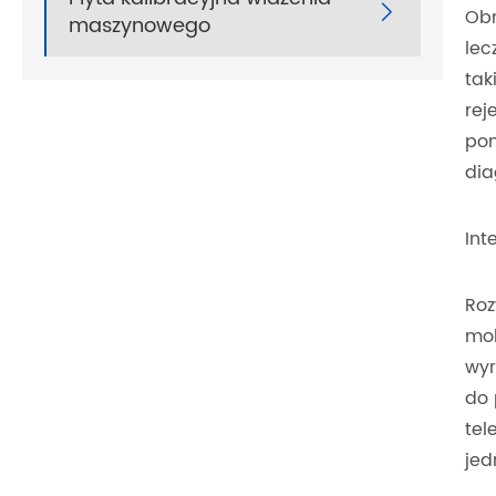

Obr
maszynowego
lec
tak
rej
pom
dia
Int
Roz
mob
wyr
do 
tel
jed