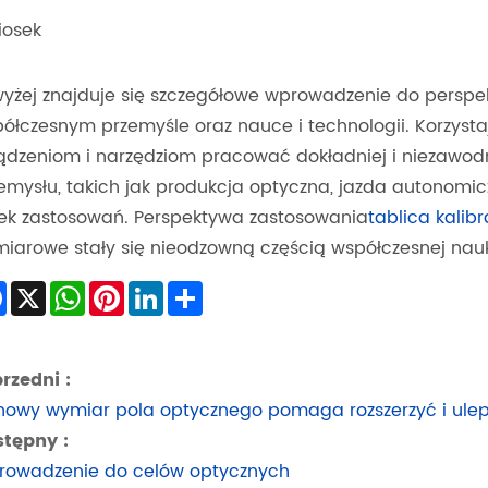
iosek
yżej znajduje się szczegółowe wprowadzenie do persp
ółczesnym przemyśle oraz nauce i technologii. Korzysta
ądzeniom i narzędziom pracować dokładniej i niezawodn
emysłu, takich jak produkcja optyczna, jazda autonomiczn
ek zastosowań. Perspektywa zastosowania
tablica kalib
iarowe stały się nieodzowną częścią współczesnej nauki,
Facebook
X
WhatsApp
Pinterest
LinkedIn
Share
rzedni :
nowy wymiar pola optycznego pomaga rozszerzyć i ulep
tępny :
owadzenie do celów optycznych