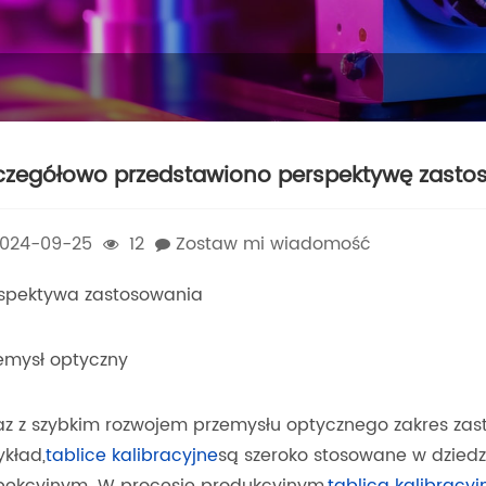
czegółowo przedstawiono perspektywę zastoso
024-09-25
12
Zostaw mi wiadomość
spektywa zastosowania
emysł optyczny
z z szybkim rozwojem przemysłu optycznego zakres za
ykład,
tablice kalibracyjne
są szeroko stosowane w dziedz
pekcyjnym. W procesie produkcyjnym,
tablica kalibracyj