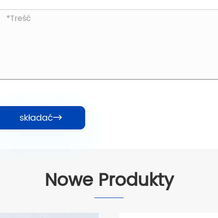
składać

Nowe Produkty