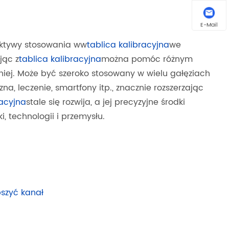
E-Mail
ektywy stosowania ww
tablica kalibracyjna
we
jąc z
tablica kalibracyjna
można pomóc różnym
iej. Może być szeroko stosowany w wielu gałęziach
a, leczenie, smartfony itp., znacznie rozszerzając
racyjna
stale się rozwija, a jej precyzyjne środki
 technologii i przemysłu.
szyć kanał