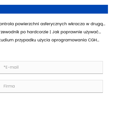
ontrola powierzchni asferycznych wkracza w drugą
: w jaki sposób wydajność definiuje linię życia zmian
rzewodnik po hardcorzie | Jak poprawnie używać
kościowych w przyszłej produkcji elementów
F 1951 do kalibracji rozdzielczości układu
tudium przypadku użycia oprogramowania CGH
tycznych?
tycznego?
lection