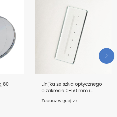

ą 80
Linijka ze szkła optycznego
o zakresie 0-50 mm i
wartości podziału 0,1 mm
Zobacz więcej >>