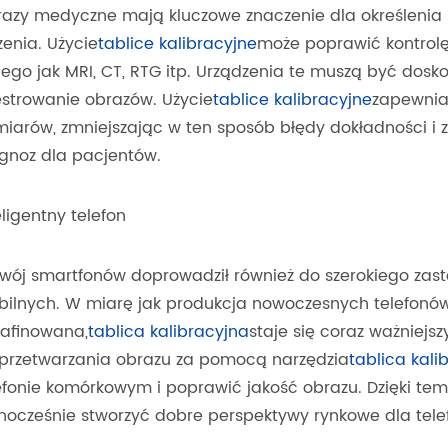
azy medyczne mają kluczowe znaczenie dla określenia 
zenia. Użycie
tablice kalibracyjne
może poprawić kontrol
iego jak MRI, CT, RTG itp. Urządzenia te muszą być dos
estrowanie obrazów. Użycie
tablice kalibracyjne
zapewnia
iarów, zmniejszając w ten sposób błędy dokładności i z
gnoz dla pacjentów.
eligentny telefon
wój smartfonów doprowadził również do szerokiego zas
ilnych. W miarę jak produkcja nowoczesnych telefonów 
afinowana,
tablica kalibracyjna
staje się coraz ważniej
przetwarzania obrazu za pomocą narzędzia
tablica kali
efonie komórkowym i poprawić jakość obrazu. Dzięki tem
nocześnie stworzyć dobre perspektywy rynkowe dla tele