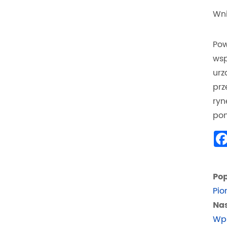
Wn
Pow
wsp
urz
prz
ryn
pom
Pop
Pio
Nas
Wpr