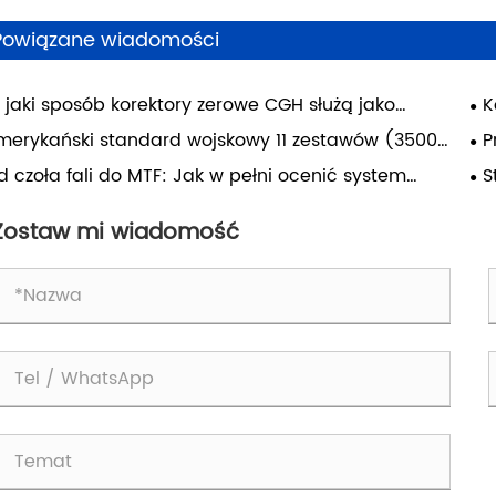
Powiązane wiadomości
 jaki sposób korektory zerowe CGH służą jako
K
rakcyjne soczewki zerowe (DNL) umożliwiające
erę
merykański standard wojskowy 11 zestawów (3500
P
cyzyjne testowanie asfery?
ja
 linii) obiektów testowych o ultrawysokiej
USA
d czoła fali do MTF: Jak w pełni ocenić system
S
op
dzielczości: kluczowy standard weryfikujący
op
yczny?
Se
czywistą rozdzielczość obiektywów wysokiej klasy.
Zostaw mi wiadomość