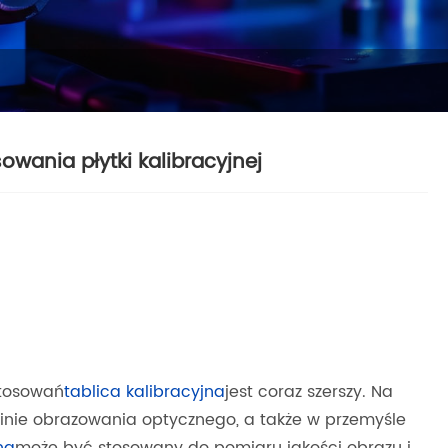
wania płytki kalibracyjnej
stosowań
tablica kalibracyjna
jest coraz szerszy. Na
inie obrazowania optycznego, a także w przemyśle
na
może być stosowany do pomiaru jakości obrazu i