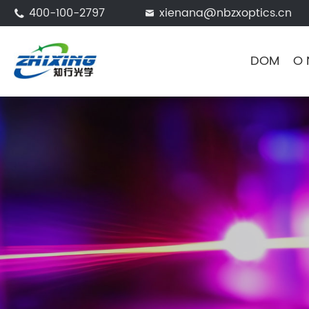
400-100-2797
xienana@nbzxoptics.cn


DOM
O 