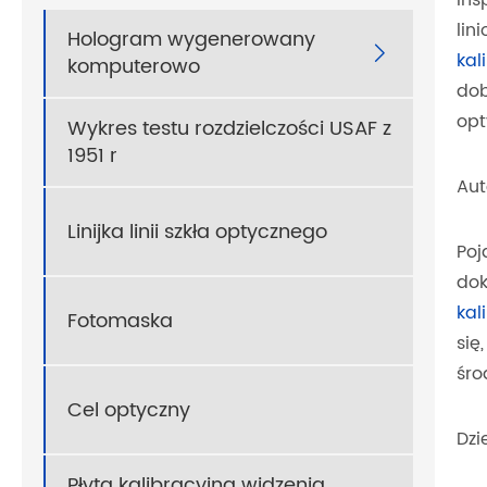
lin
Hologram wygenerowany

kal
komputerowo
dob
opt
Wykres testu rozdzielczości USAF z
1951 r
Aut
Linijka linii szkła optycznego
Poj
dok
kal
Fotomaska
się
śro
Cel optyczny
Dzi
Płyta kalibracyjna widzenia