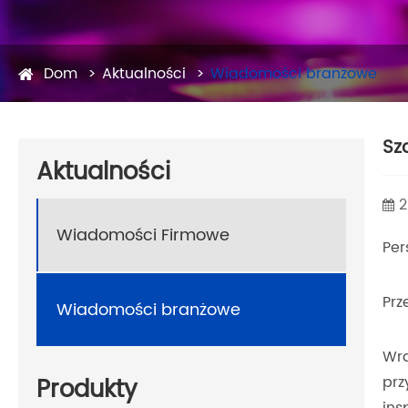
Dom
Aktualności
Wiadomości branżowe
Sz
Aktualności
2
Wiadomości Firmowe
Per
Prz
Wiadomości branżowe
Wra
prz
Produkty
ins